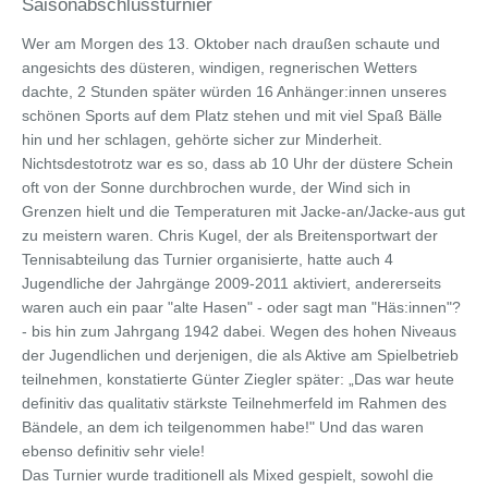
Saisonabschlussturnier
Wer am Morgen des 13. Oktober nach draußen schaute und
angesichts des düsteren, windigen, regnerischen Wetters
dachte, 2 Stunden später würden 16 Anhänger:innen unseres
schönen Sports auf dem Platz stehen und mit viel Spaß Bälle
hin und her schlagen, gehörte sicher zur Minderheit.
Nichtsdestotrotz war es so, dass ab 10 Uhr der düstere Schein
oft von der Sonne durchbrochen wurde, der Wind sich in
Grenzen hielt und die Temperaturen mit Jacke-an/Jacke-aus gut
zu meistern waren. Chris Kugel, der als Breitensportwart der
Tennisabteilung das Turnier organisierte, hatte auch 4
Jugendliche der Jahrgänge 2009-2011 aktiviert, andererseits
waren auch ein paar "alte Hasen" - oder sagt man "Häs:innen"?
- bis hin zum Jahrgang 1942 dabei. Wegen des hohen Niveaus
der Jugendlichen und derjenigen, die als Aktive am Spielbetrieb
teilnehmen, konstatierte Günter Ziegler später: „Das war heute
definitiv das qualitativ stärkste Teilnehmerfeld im Rahmen des
Bändele, an dem ich teilgenommen habe!" Und das waren
ebenso definitiv sehr viele!
Das Turnier wurde traditionell als Mixed gespielt, sowohl die