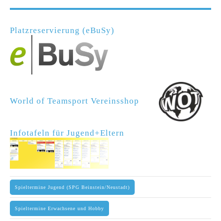
Platzreservierung (eBuSy)
World of Teamsport Vereinsshop
Infotafeln für Jugend+Eltern
Spieltermine Jugend (SPG Beinstein/Neustadt)
Spieltermine Erwachsene und Hobby