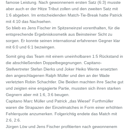
famose Leistung. Nach gewonnenem ersten Satz (6:3) musste
aber auch er der Hitze Tribut zollen und den zweiten Satz mit
1:6 abgeben. Im entscheidenden Match-Tie-Break hatte Patrick
mit 4:10 das Nachsehen.
So blieb es Jens Fischer im Spitzeneinzel vorenthalten, für die
entsprechende Ergebniskosmetik aus Beinsteiner Sicht zu
sorgen. Er konnte seinen international erfahrenen Gegner klar
mit 6:0 und 6:1 bezwingen.
Somit ging das Team mit einem uneinholbaren 1:5 Rückstand in
die abschließenden Doppelbegegnungen. Capitano-
Stellvertreter Stefan Dierks und Joker Heiko Wente ersetzten
den angeschlagenen Ralph Müller und den an der Wade
verletzten Robin Schachtler. Die Beiden machten ihre Sache gut
und zeigten eine engagierte Partie, mussten sich ihren starken
Gegnern aber mit 1:6, 3:6 beugen.
Capitano Marc Müller und Patrick „das Wiesel“ Furthmüller
waren die Strapazen der Einzelmatches in Form einer erhöhten
Fehlerquote anzumerken. Folgerichtig endete das Match mit
2:6, 2:6.
Jürgen Löw und Jens Fischer profitierten nach gewonnenem