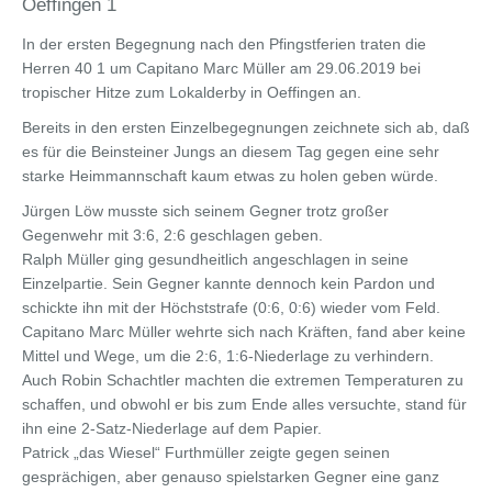
Oeffingen 1
In der ersten Begegnung nach den Pfingstferien traten die
Herren 40 1 um Capitano Marc Müller am 29.06.2019 bei
tropischer Hitze zum Lokalderby in Oeffingen an.
Bereits in den ersten Einzelbegegnungen zeichnete sich ab, daß
es für die Beinsteiner Jungs an diesem Tag gegen eine sehr
starke Heimmannschaft kaum etwas zu holen geben würde.
Jürgen Löw musste sich seinem Gegner trotz großer
Gegenwehr mit 3:6, 2:6 geschlagen geben.
Ralph Müller ging gesundheitlich angeschlagen in seine
Einzelpartie. Sein Gegner kannte dennoch kein Pardon und
schickte ihn mit der Höchststrafe (0:6, 0:6) wieder vom Feld.
Capitano Marc Müller wehrte sich nach Kräften, fand aber keine
Mittel und Wege, um die 2:6, 1:6-Niederlage zu verhindern.
Auch Robin Schachtler machten die extremen Temperaturen zu
schaffen, und obwohl er bis zum Ende alles versuchte, stand für
ihn eine 2-Satz-Niederlage auf dem Papier.
Patrick „das Wiesel“ Furthmüller zeigte gegen seinen
gesprächigen, aber genauso spielstarken Gegner eine ganz