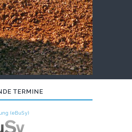
NDE TERMINE
ierung (eBuSy)