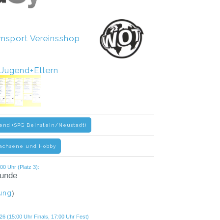
eamsport Vereinsshop
r Jugend+Eltern
end (SPG Beinstein/Neustadt)
wachsene und Hobby
00 Uhr (Platz 3):
tunde
ung
)
6 (15:00 Uhr Finals, 17:00 Uhr Fest)