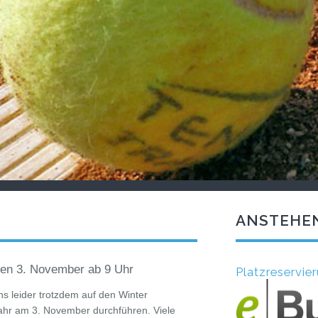
ANSTEHE
den 3. November ab 9 Uhr
Platzreserv
 leider trotzdem auf den Winter
ahr am 3. November durchführen. Viele