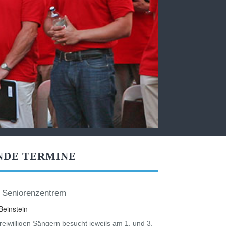
NDE TERMINE
 Seniorenzentrem
einstein
eiwilligen Sängern besucht jeweils am 1. und 3.