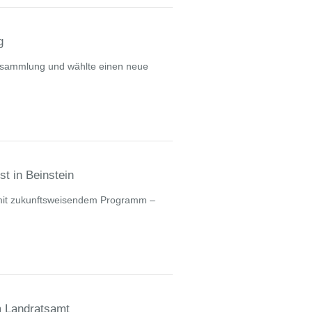
g
ersammlung und wählte einen neue
st in Beinstein
 mit zukunftsweisendem Programm –
im Landratsamt