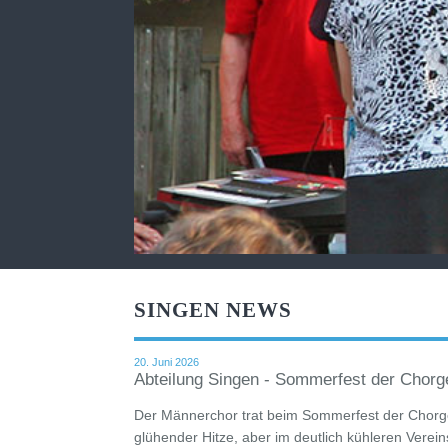
SINGEN NEWS
20. Juni 2026
Abteilung Singen - Sommerfest der Chorg
Der Männerchor trat beim Sommerfest der Chorge
glühender Hitze, aber im deutlich kühleren Verei