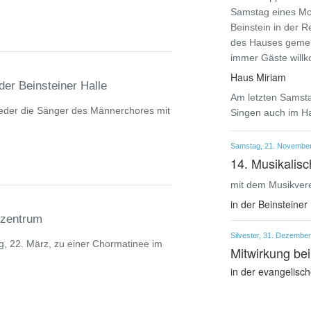
Samstag eines Mo
Beinstein in der 
des Hauses gemein
immer Gäste will
Haus Miriam
der Beinsteiner Halle
Am letzten Samst
eder die Sänger des Männerchores mit
Singen auch im Ha
Samstag, 21. November
14. Musikalisc
mit dem Musikvere
in der Beinsteiner 
rzentrum
Silvester, 31. Dezember
g, 22. März, zu einer Chormatinee im
Mitwirkung be
in der evangelisch