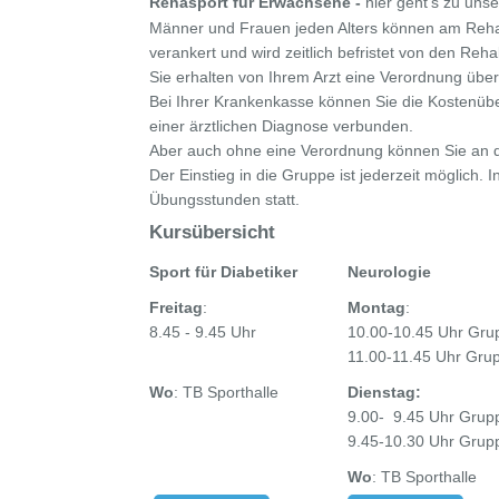
Rehasport für Erwachsene -
hier geht’s zu un
Männer und Frauen jeden Alters können am Rehas
verankert und wird zeitlich befristet von den Rehab
Sie erhalten von Ihrem Arzt eine Verordnung über
Bei Ihrer Krankenkasse können Sie die Kostenüb
einer ärztlichen Diagnose verbunden.
Aber auch ohne eine Verordnung können Sie an d
Der Einstieg in die Gruppe ist jederzeit möglich. 
Übungsstunden statt.
Kursübersicht
Sport für Diabetiker
Neurologie
Freitag
:
Montag
:
8.45 - 9.45 Uhr
10.00-10.45 Uhr Gru
11.00-11.45 Uhr Gru
Wo
:
TB Sporthalle
Dienstag
:
9.00- 9.45 Uhr Grup
9.45-10.30 Uhr Grup
Wo
:
TB Sporthalle