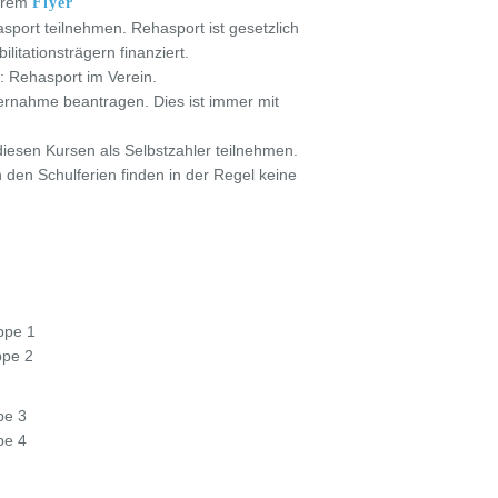
serem
Flyer
port teilnehmen. Rehasport ist gesetzlich
ilitationsträgern finanziert.
: Rehasport im Verein.
ernahme beantragen. Dies ist immer mit
iesen Kursen als Selbstzahler teilnehmen.
In den Schulferien finden in der Regel keine
ppe 1
ppe 2
pe 3
pe 4