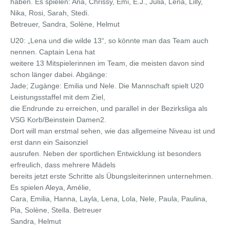
haben. Es spielen: Ana, Chrissy, Emi, E.J., Julia, Lena, Lilly,
Nika, Rosi, Sarah, Stedi.
Betreuer, Sandra, Solène, Helmut
U20: „Lena und die wilde 13“, so könnte man das Team auch
nennen. Captain Lena hat
weitere 13 Mitspielerinnen im Team, die meisten davon sind
schon länger dabei. Abgänge:
Jade; Zugänge: Emilia und Nele. Die Mannschaft spielt U20
Leistungsstaffel mit dem Ziel,
die Endrunde zu erreichen, und parallel in der Bezirksliga als
VSG Korb/Beinstein Damen2.
Dort will man erstmal sehen, wie das allgemeine Niveau ist und
erst dann ein Saisonziel
ausrufen. Neben der sportlichen Entwicklung ist besonders
erfreulich, dass mehrere Mädels
bereits jetzt erste Schritte als Übungsleiterinnen unternehmen.
Es spielen Aleya, Amélie,
Cara, Emilia, Hanna, Layla, Lena, Lola, Nele, Paula, Paulina,
Pia, Solène, Stella. Betreuer
Sandra, Helmut