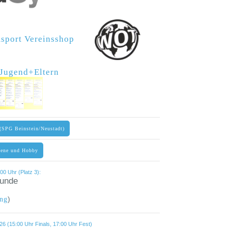
amsport Vereinsshop
r Jugend+Eltern
(SPG Beinstein/Neustadt)
sene und Hobby
00 Uhr (Platz 3):
tunde
)
ng
6 (15:00 Uhr Finals, 17:00 Uhr Fest)