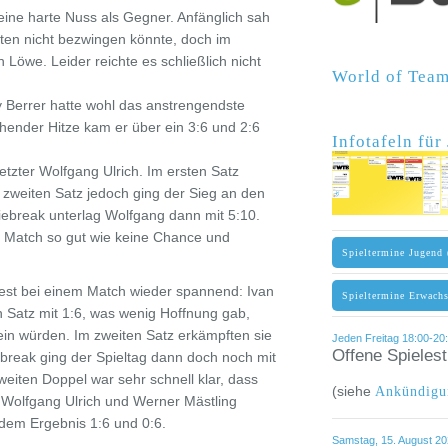
e eine harte Nuss als Gegner. Anfänglich sah
nten nicht bezwingen könnte, doch im
Löwe. Leider reichte es schließlich nicht
World of Te
 Berrer hatte wohl das anstrengendste
ühender Hitze kam er über ein 3:6 und 2:6
Infotafeln fü
etzter Wolfgang Ulrich. Im ersten Satz
m zweiten Satz jedoch ging der Sieg an den
iebreak unterlag Wolfgang dann mit 5:10.
 Match so gut wie keine Chance und
Spieltermine Jugend 
est bei einem Match wieder spannend: Ivan
Spieltermine Erwach
n Satz mit 1:6, was wenig Hoffnung gab,
ein würden. Im zweiten Satz erkämpften sie
Jeden Freitag 18:00-20:
Offene Spieles
ebreak ging der Spieltag dann doch noch mit
weiten Doppel war sehr schnell klar, dass
(siehe
Ankündigu
 Wolfgang Ulrich und Werner Mästling
 dem Ergebnis 1:6 und 0:6.
Samstag, 15. August 202