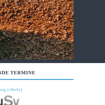
NDE TERMINE
erung (eBuSy)