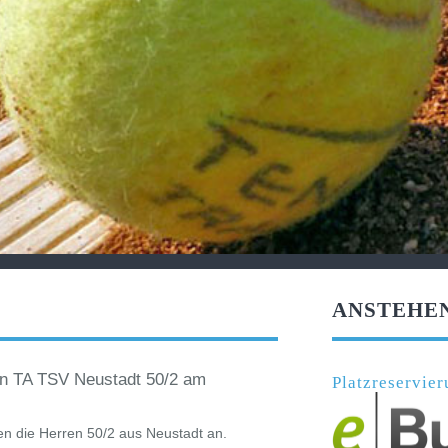
ANSTEHE
en TA TSV Neustadt 50/2 am
Platzreservi
en die Herren 50/2 aus Neustadt an.