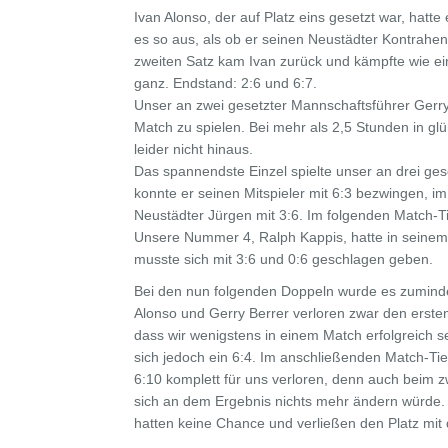
Ivan Alonso, der auf Platz eins gesetzt war, hatt
es so aus, als ob er seinen Neustädter Kontrahe
zweiten Satz kam Ivan zurück und kämpfte wie ein 
ganz. Endstand: 2:6 und 6:7.
Unser an zwei gesetzter Mannschaftsführer Gerry
Match zu spielen. Bei mehr als 2,5 Stunden in gl
leider nicht hinaus.
Das spannendste Einzel spielte unser an drei ges
konnte er seinen Mitspieler mit 6:3 bezwingen, i
Neustädter Jürgen mit 3:6. Im folgenden Match-T
Unsere Nummer 4, Ralph Kappis, hatte in seinem
musste sich mit 3:6 und 0:6 geschlagen geben.
Bei den nun folgenden Doppeln wurde es zumind
Alonso und Gerry Berrer verloren zwar den erste
dass wir wenigstens in einem Match erfolgreich s
sich jedoch ein 6:4. Im anschließenden Match-Ti
6:10 komplett für uns verloren, denn auch beim z
sich an dem Ergebnis nichts mehr ändern würde.
hatten keine Chance und verließen den Platz mit