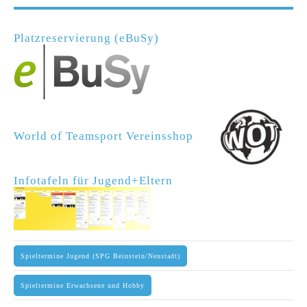
Platzreservierung (eBuSy)
World of Teamsport Vereinsshop
Infotafeln für Jugend+Eltern
Spieltermine Jugend (SPG Beinstein/Neustadt)
Spieltermine Erwachsene und Hobby