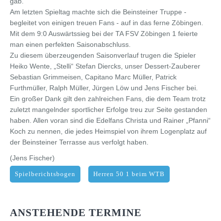
gab.
Am letzten Spieltag machte sich die Beinsteiner Truppe -
begleitet von einigen treuen Fans - auf in das ferne Zöbingen.
Mit dem 9:0 Auswärtssieg bei der TA FSV Zöbingen 1 feierte
man einen perfekten Saisonabschluss.
Zu diesem überzeugenden Saisonverlauf trugen die Spieler
Heiko Wente, „Stelli“ Stefan Diercks, unser Dessert-Zauberer
Sebastian Grimmeisen, Capitano Marc Müller, Patrick
Furthmüller, Ralph Müller, Jürgen Löw und Jens Fischer bei.
Ein großer Dank gilt den zahlreichen Fans, die dem Team trotz
zuletzt mangelnder sportlicher Erfolge treu zur Seite gestanden
haben. Allen voran sind die Edelfans Christa und Rainer „Pfanni“
Koch zu nennen, die jedes Heimspiel von ihrem Logenplatz auf
der Beinsteiner Terrasse aus verfolgt haben.
(Jens Fischer)
Spielberichtsbogen
Herren 50 1 beim WTB
ANSTEHENDE TERMINE