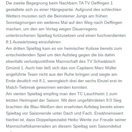
Die zweite Begegnung beim Nachbarn TA TV Oeffingen 1
gestaltete sich zu einer Hängepartie. Aufgrund des schlechten
Wetters mussten sich die Beinsteiner Jungs am frühen
Sonntagmorgen ein weiteres Mal auf den Weg nach Oeffingen
machen, um den am Vortag wegen Dauerregens
unterbrochenen Spieltag fortzusetzen und einen hochverdienten
8:1 Auswärtssieg einzufahren.
Am dritten Spieltag kam es vor heimischer Kulisse bereits zum
entscheidenden Spiel um den Aufstieg gegen die bis dahin
ebenfalls verlustpunktfreie Mannschaft des TV Schwäbisch
Gmünd 1. Auch hier ließ sich das von Capitano Marc Müller
angeführte Team nicht aus der Ruhe bringen und siegte am
Ende deutlich mit 8:1, wenngleich drei der sechs Einzel erst im
Match-Tiebreak gewonnen werden konnten.
Am vierten Spieltag empfing man den TC Lauchheim 1 zum
letzten Heimspiel der Saison. Mit dem ungefährdeten 9:0 Sieg
brachten die Blau-Weißen den ersehnten Aufstieg bereits einen
Spieltag vor Saisonende unter Dach und Fach. Erwähnenswert
hierbei ist, dass Doppelspezialist Heiko Wente zur Freude seiner
Mannschaftskameraden an diesem Spieltag sein Saisondebut