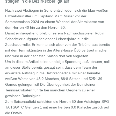
steigen in die Bezirksoberliga auf
Nach zwei Abstiegen in Serie entschieden sich die blau-weißen
Filzball-Künstler um Capitano Marc Müller vor der
Sommersaison 2024 zu einem Wechsel der Altersklasse von
den Herren 40 hin zu den Herren 50.
Damit einhergehend blieb unserem Nachwuchsspieler Robin
Schachtler aufgrund fehlender Lebensjahre nur die
Zuschauerrolle. Er konnte sich aber von der Tribüne aus bereits
mit den Tenniskünsten in der Altersklasse Ü50 vertraut machen
und wird in der nächsten Saison dort voll angreifen.
Um in diesem Artikel keine unnötige Spannung aufzubauen, soll
an dieser Stelle bereits gesagt sein, dass dem Team der
erwartete Aufstieg in die Bezirksoberliga mit einer beinahe
weißen Weste von 43:2 Matches, 88:8 Sätzen und 525:139
Games gelungen ist! Die Überlegenheit der Beinsteiner
Tennisakrobaten führte bei manchen Gegnern zu einer
gewissen Ratlosigkeit.
Zum Saisonauftakt schickten die Herren 50 den Aufsteiger SPG
TA TSG/TC Giengen 1 mit einer herben 9:0 Klatsche zurück auf
die Ostalb.