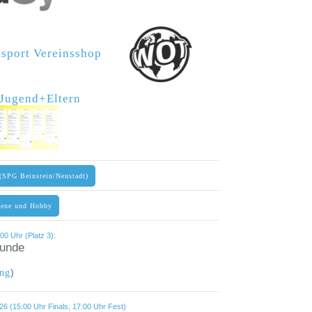
amsport Vereinsshop
r Jugend+Eltern
(SPG Beinstein/Neustadt)
sene und Hobby
00 Uhr (Platz 3):
tunde
)
ng
6 (15:00 Uhr Finals, 17:00 Uhr Fest)