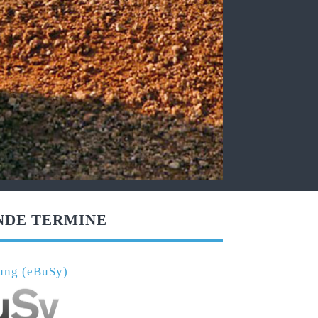
NDE TERMINE
erung (eBuSy)