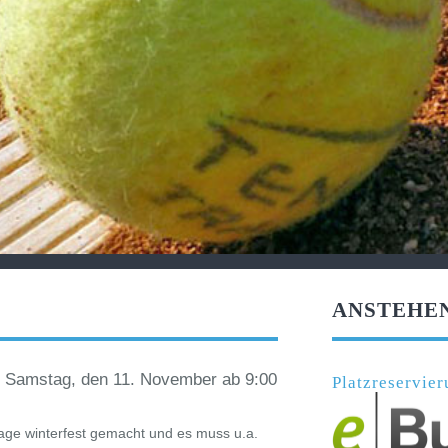
ANSTEHE
am Samstag, den 11. November ab 9:00
Platzreservi
lage winterfest gemacht und es muss u.a.